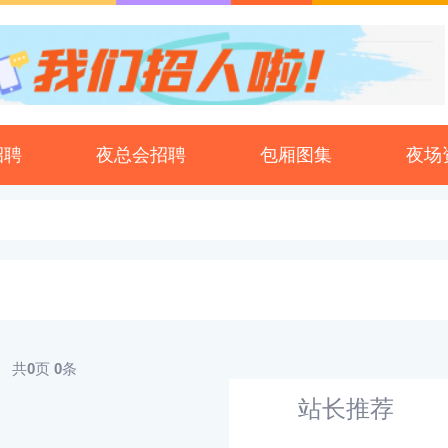
招聘
夜总会招聘
包厢图集
夜场
共
0
页
0
条
站长推荐